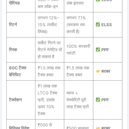
पीरियड
लंबा इंतजार
कम लॉक-इन
लगभग 12%–
लगभग 7.1%
रिटर्न
15% (मार्केट
(सरकार तय
ELSS
लिंक्ड)
करती है)
मार्केट गिरने पर
100% सरकारी
रिस्क
रिटर्न नेगेटिव भी
PPF
गारंटी
हो सकता है
80C टैक्स
₹1.5 लाख तक
₹1.5 लाख तक
बराबर
बेनिफिट
टैक्स बचत
टैक्स बचत
₹1 लाख तक
LTCG टैक्स
ब्याज +
टैक्सेशन
फ्री, उसके
मेच्योरिटी पूरी
PPF
ऊपर 10%
तरह टैक्स फ्री
टैक्स
₹500 से
मिनिमम निवेश
₹500 सालाना
बराबर