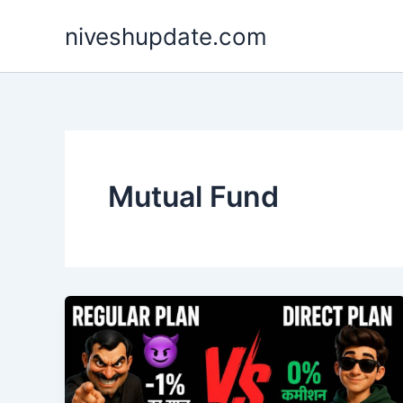
Skip
niveshupdate.com
to
content
Mutual Fund